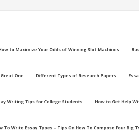
How to Maximize Your Odds of Winning Slot Machines
Ba
 Great One
Different Types of Research Papers
Essa
say Writing Tips for College Students
How to Get Help Wi
w To Write Essay Types – Tips On How To Compose Four Big T