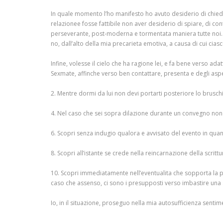
In quale momento l’ho manifesto ho avuto desiderio di chiede
relazionee fosse fattibile non aver desiderio di spiare, di con
perseverante, post-moderna e tormentata maniera tutte noi. 
no, dall’alto della mia precarieta emotiva, a causa di cui cia
Infine, volesse il cielo che ha ragione lei, e fa bene verso ada
Sexmate, affinche verso ben contattare, presenta e degli aspet
2. Mentre dormi da lui non devi portarti posteriore lo bruschin
4. Nel caso che sei sopra dilazione durante un convegno non
6. Scopri senza indugio qualora e avvisato del evento in quan
8. Scopri all’istante se crede nella reincarnazione della scri
10. Scopri immediatamente nell’eventualita che sopporta la pan
caso che assenso, ci sono i presupposti verso imbastire una 
Io, in il situazione, proseguo nella mia autosufficienza senti