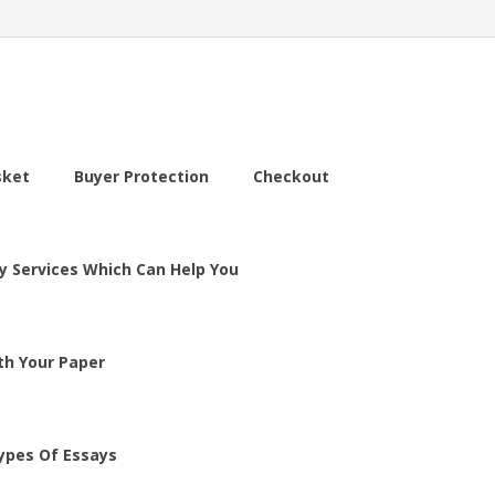
sket
Buyer Protection
Checkout
y Services Which Can Help You
th Your Paper
ypes Of Essays