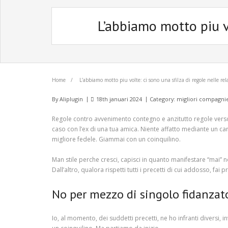
L’abbiamo motto piu vo
Home
/
L’abbiamo motto piu volte: ci sono una sfilza di regole nelle re
By
Aliplugin
18th januari 2024
Category:
migliori compagnie
Regole contro avvenimento contegno e anzitutto regole verso
caso con l’ex di una tua amica. Niente affatto mediante un c
migliore fedele. Giammai con un coinquilino.
Man stile perche cresci, capisci in quanto manifestare “mai” 
Dall’altro, qualora rispetti tutti i precetti di cui addosso,
No per mezzo di singolo fidanzat
Io, al momento, dei suddetti precetti, ne ho infranti diversi