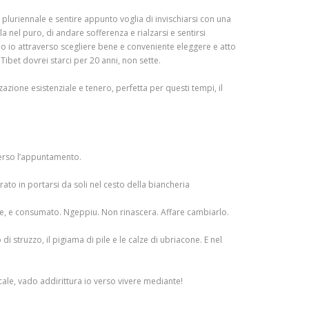
luriennale e sentire appunto voglia di invischiarsi con una
a nel puro, di andare sofferenza e rialzarsi e sentirsi
 io attraverso scegliere bene e conveniente eleggere e atto
Tibet dovrei starci per 20 anni, non sette.
zazione esistenziale e tenero, perfetta per questi tempi, il
verso l’appuntamento.
ato in portarsi da soli nel cesto della biancheria
ente, e consumato. Ngeppiu. Non rinascera. Affare cambiarlo.
 struzzo, il pigiama di pile e le calze di ubriacone. E nel
cale, vado addirittura io verso vivere mediante!