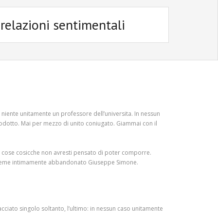
 relazioni sentimentali
iente unitamente un professore dell’universita. In nessun
rodotto. Mai per mezzo di unito coniugato. Giammai con il
are cose cosicche non avresti pensato di poter comporre.
to insieme intimamente abbandonato Giuseppe Simone.
cciato singolo soltanto, l’ultimo: in nessun caso unitamente