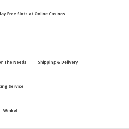
lay Free Slots at Online Casinos
For The Needs
Shipping & Delivery
ting Service
Winkel