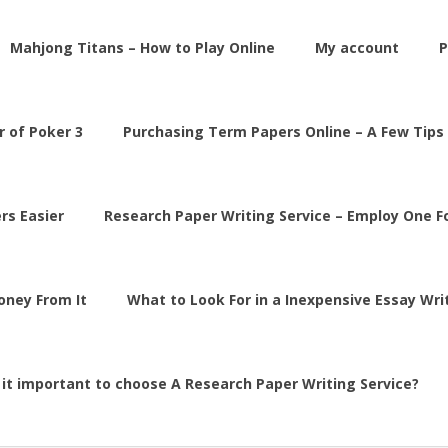
Mahjong Titans – How to Play Online
My account
P
 of Poker 3
Purchasing Term Papers Online – A Few Tips
rs Easier
Research Paper Writing Service – Employ One 
Money From It
What to Look For in a Inexpensive Essay Wri
 it important to choose A Research Paper Writing Service?