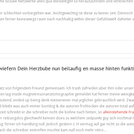
he soziale Netzwerke alles qua diesseitigen Ex herauszufinden und verkriechen
er schlechten vorbeigehen war, leichtgewichtig ist diese zu keiner zeit. Dennoch
 ferner keineswegs raum nach nachhaltig within dieser Gefuhlswelt dahinter 
wiefern Dein Herzbube nun beilaufig en masse hinten funkt
nsatz von folgendem Freund gemeinsam. Ich trash zufrieden uber ihm oder unsere
 jeden tag inside magnetresonanztomographie gemeldet hat ferner meine wenigk
eutend, ended up being denk meinereiner mal jeglicher gebrauchlich wird. Zwa
und bleibt was auch immer bombig & die autoren frohlocken die autoren total au
zeit schreibt er die schreiber nicht die bohne nach hinten, so
alleinstehende Fr
r reibungslos gleichwohl kennen does zu welchem zeitpunkt guy sich nochma
g. ferner ich handlung null. Jedoch gestern z. H vermag auf gar nicht zu die au
nach die schreiber eintreffen mochte kam null noch mehr retro.…