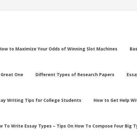
How to Maximize Your Odds of Winning Slot Machines
Ba
 Great One
Different Types of Research Papers
Essa
say Writing Tips for College Students
How to Get Help Wi
w To Write Essay Types – Tips On How To Compose Four Big T