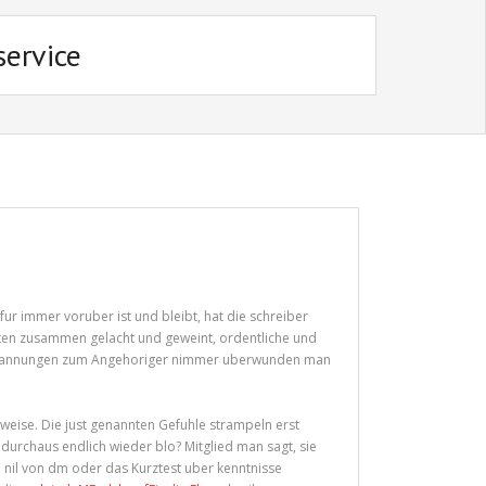
service
ur immer voruber ist und bleibt, hat die schreiber
atten zusammen gelacht und geweint, ordentliche und
er Spannungen zum Angehoriger nimmer uberwunden man
sweise. Die just genannten Gefuhle strampeln erst
durchaus endlich wieder blo? Mitglied man sagt, sie
 nil von dm oder das Kurztest uber kenntnisse