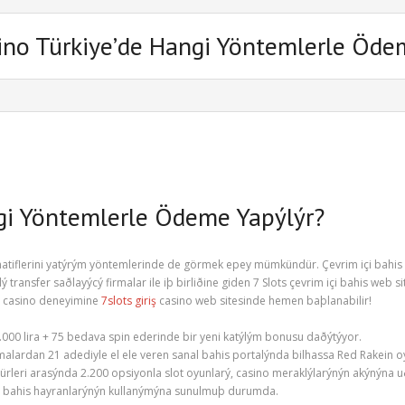
ino Türkiye’de Hangi Yöntemlerle Öde
ngi Yöntemlerle Ödeme Yapýlýr?
natiflerini yatýrým yöntemlerinde de görmek epey mümkündür. Çevrim içi bahi
 transfer saðlayýcý firmalar ile iþ birliðine giden 7 Slots çevrim içi bahis web s
bir casino deneyimine
7slots giriş
casino web sitesinde hemen baþlanabilir!
0.000 lira + 75 bedava spin ederinde bir yeni katýlým bonusu daðýtýyor.
malardan 21 adediyle el ele veren sanal bahis portalýnda bilhassa Red Rakein 
ürleri arasýnda 2.200 opsiyonla slot oyunlarý, casino meraklýlarýnýn akýnýna u
de bahis hayranlarýnýn kullanýmýna sunulmuþ durumda.