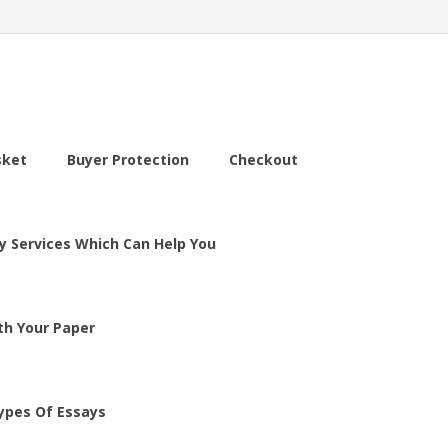
sket
Buyer Protection
Checkout
y Services Which Can Help You
th Your Paper
ypes Of Essays