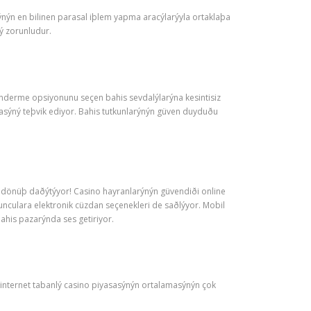
sýnýn en bilinen parasal iþlem yapma aracýlarýyla ortaklaþa
ý zorunludur.
 gönderme opsiyonunu seçen bahis sevdalýlarýna kesintisiz
masýný teþvik ediyor. Bahis tutkunlarýnýn güven duyduðu
iz dönüþ daðýtýyor! Casino hayranlarýnýn güvendiði online
unculara elektronik cüzdan seçenekleri de saðlýyor. Mobil
 bahis pazarýnda ses getiriyor.
 ve internet tabanlý casino piyasasýnýn ortalamasýnýn çok