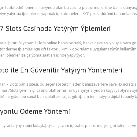
için teþkil ettiði önemin farkýnda olan bu casino platformu, online bahis dünya
Bakiye yatýrma iþlemlerini yapmak için abonelerin KYC prosedürünü tamamlamas
 7 Slots Casinoda Yatýrým Ýþlemleri
arla iþ birliði yapan 7 Slots online bahis portalý, banka havalesi yoluyla para
gönderme iþlemleri için çift faktörlü kimlik doðrulama uygulamasýnýn kullanýl
en iþlemler ise çalýþma saatleri içinde yapýlýyor.
pto ile En Güvenilir Yatýrým Yöntemleri
an 7 Slots bahis sitesi, bu seçeneði tercih eden bahisseverlere ilave 45 ücrets
anan 7Slots çevrim içi casino platformu Türkiye sýnýrlarýndan kayýt yaptýran oy
irliðine giden bu sanal bahis platformu, jet gibi iþlem teminatýyla dijital tabanlý
isyonlu Ödeme Yöntemi
 hayranlarýnýn iþini kolaylaþtýran çevrim içi bahis platformu, jet gibi iþlemler