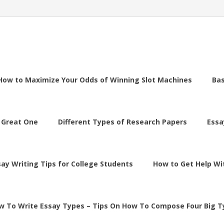
How to Maximize Your Odds of Winning Slot Machines
Ba
 Great One
Different Types of Research Papers
Essa
say Writing Tips for College Students
How to Get Help Wi
w To Write Essay Types – Tips On How To Compose Four Big T