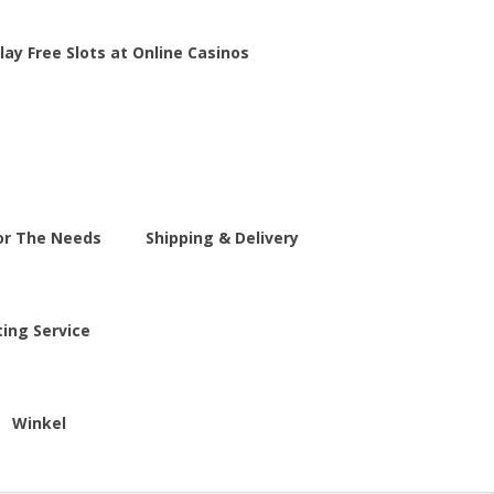
lay Free Slots at Online Casinos
For The Needs
Shipping & Delivery
ting Service
Winkel