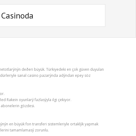
Casinoda
etotlarýnýn deðeri büyük. Türkiyedeki en çok güven duyulan
sedürleriyle sanal casino pazarýnda adýndan epey söz
or.
d Rakein oyunlarý fazlasýyla ilgi çekiyor.
 abonelerin gözdesi.
ýnýn en büyük fon transferi sistemleriyle ortaklýk yapmak
eçlerini tamamlamasý zorunlu.