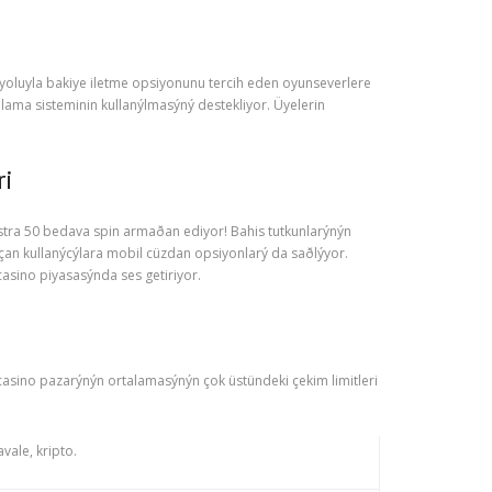
e yoluyla bakiye iletme opsiyonunu tercih eden oyunseverlere
ulama sisteminin kullanýlmasýný destekliyor. Üyelerin
ri
ekstra 50 bedava spin armaðan ediyor! Bahis tutkunlarýnýn
açan kullanýcýlara mobil cüzdan opsiyonlarý da saðlýyor.
 casino piyasasýnda ses getiriyor.
e casino pazarýnýn ortalamasýnýn çok üstündeki çekim limitleri
avale, kripto.