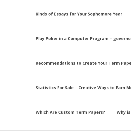
Kinds of Essays for Your Sophomore Year
Play Poker in a Computer Program – governor
Recommendations to Create Your Term Pape
Statistics For Sale – Creative Ways to Earn 
Which Are Custom Term Papers?
Why is